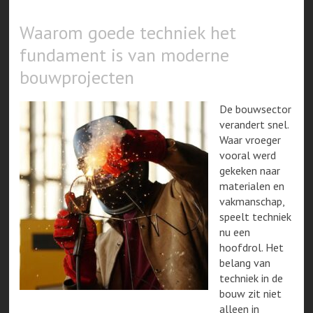
Waarom goede techniek het
fundament is van moderne
bouwprojecten
De bouwsector
verandert snel.
Waar vroeger
vooral werd
gekeken naar
materialen en
vakmanschap,
speelt techniek
nu een
hoofdrol. Het
belang van
techniek in de
bouw zit niet
alleen in