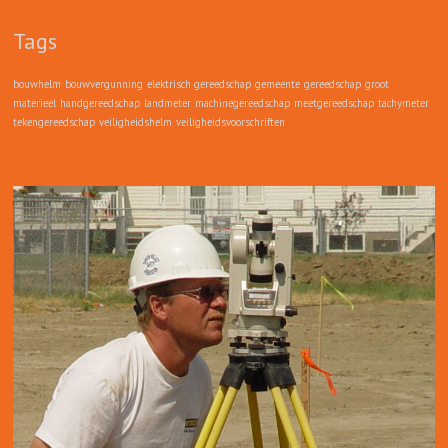
Tags
bouwhelm
bouwvergunning
elektrisch gereedschap
gemeente
gereedschap
groot
materieel
handgereedschap
landmeter
machinegereedschap
meetgereedschap
tachymeter
tekengereedschap
veiligheidshelm
veiligheidsvoorschriften