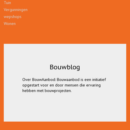
Tuin
Vergunningen
wepshops
Wonen
Bouwblog
Bouwblog
Over BouwAanbod: Bouwaanbod is een initiatief
Lees hier alles over bouwvergunningen,
opgestart voor en door mensen die ervaring
bouwmaterieel en gereedschap, en tips
hebben met bouwprojecten.
wanneer op zoek bent naar bouw gerelateerde
bedrijven.