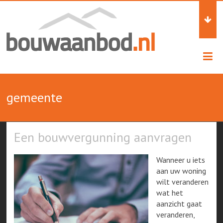
Skip
Alles
to
content
over
Bouw
gemeente
Een bouwvergunning aanvragen
Wanneer u iets
aan uw woning
wilt veranderen
wat het
aanzicht gaat
veranderen,