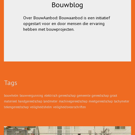
Bouwblog
Bouwblog
Over BouwAanbod: Bouwaanbod is een initiatief
Lees hier alles over bouwvergunningen,
opgestart voor en door mensen die ervaring
bouwmaterieel en gereedschap, en tips
hebben met bouwprojecten.
wanneer op zoek bent naar bouw gerelateerde
bedrijven.
Tags
bouwhelm
bouwvergunning
elektrisch gereedschap
gemeente
gereedschap
groot
materieel
handgereedschap
landmeter
machinegereedschap
meetgereedschap
tachymeter
tekengereedschap
veiligheidshelm
veiligheidsvoorschriften