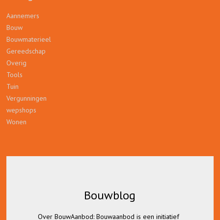
Aannemers
Bouw
Bouwmaterieel
Gereedschap
Overig
Tools
Tuin
Vergunningen
wepshops
Wonen
Bouwblog
Bouwblog
Over BouwAanbod: Bouwaanbod is een initiatief
Lees hier alles over bouwvergunningen,