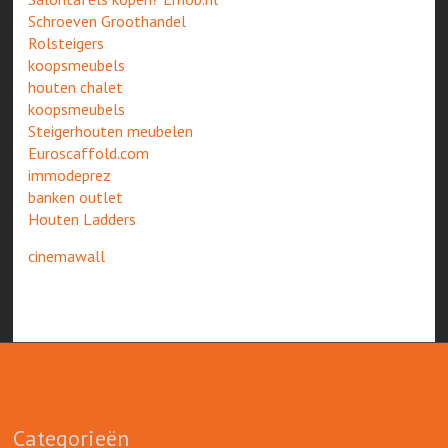
Schroeven Groothandel
Rolsteigers
koopsmeubels
houten chalet
koopsmeubels
Steigerhouten meubelen
Euroscaffold.com
immodeprez
banken outlet
Houten Ladders
cinemawall
Categorieën