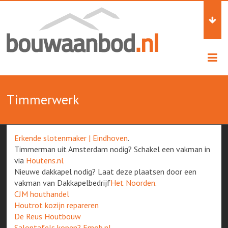
Skip
Alles
to
content
over
Bouw
Timmerwerk
Erkende slotenmaker | Eindhoven
.
Timmerman uit Amsterdam nodig? Schakel een vakman in
via
Houtens.nl
Nieuwe dakkapel nodig? Laat deze plaatsen door een
vakman van Dakkapelbedrijf
Het Noorden
.
CJM houthandel
Houtrot kozijn repareren
De Reus Houtbouw
Salontafels kopen? Emob.nl