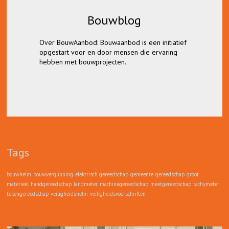
Bouwblog
Bouwblog
Over BouwAanbod: Bouwaanbod is een initiatief
Lees hier alles over bouwvergunningen,
opgestart voor en door mensen die ervaring
bouwmaterieel en gereedschap, en tips
hebben met bouwprojecten.
wanneer op zoek bent naar bouw gerelateerde
bedrijven.
Tags
bouwhelm
bouwvergunning
elektrisch gereedschap
gemeente
gereedschap
groot
materieel
handgereedschap
landmeter
machinegereedschap
meetgereedschap
tachymeter
tekengereedschap
veiligheidshelm
veiligheidsvoorschriften