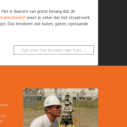
. Het is daarom van groot belang dat de
makersbedrijf
weet je zeker dat het straatwerk
pt. Dat betekent dat kuilen, gaten, opstaande
Tips voor het bouwen aan huis
→
dschap
chap
hap