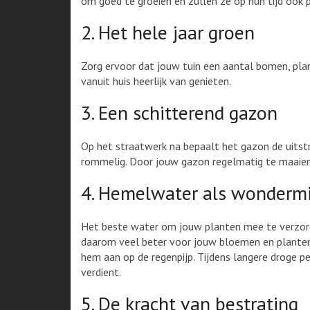
om goed te groeien en zullen ze op hun tijd ook p
2. Het hele jaar groen
Zorg ervoor dat jouw tuin een aantal bomen, plant
vanuit huis heerlijk van genieten.
3. Een schitterend gazon
Op het straatwerk na bepaalt het gazon de uitst
rommelig. Door jouw gazon regelmatig te maaien en
4. Hemelwater als wonderm
Het beste water om jouw planten mee te verzorge
daarom veel beter voor jouw bloemen en planten. 
hem aan op de regenpijp. Tijdens langere droge p
verdient.
5. De kracht van bestrating