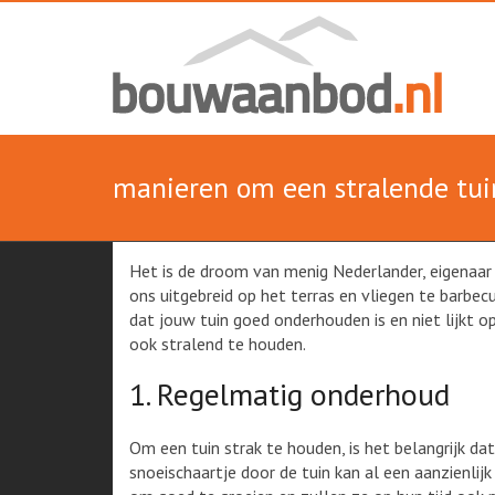
Skip
Alles
to
content
over
Bouw
manieren om een stralende tui
Het is de droom van menig Nederlander, eigenaar z
ons uitgebreid op het terras en vliegen te barbe
dat jouw tuin goed onderhouden is en niet lijkt o
ook stralend te houden.
1. Regelmatig onderhoud
Om een tuin strak te houden, is het belangrijk 
snoeischaartje door de tuin kan al een aanzienlij