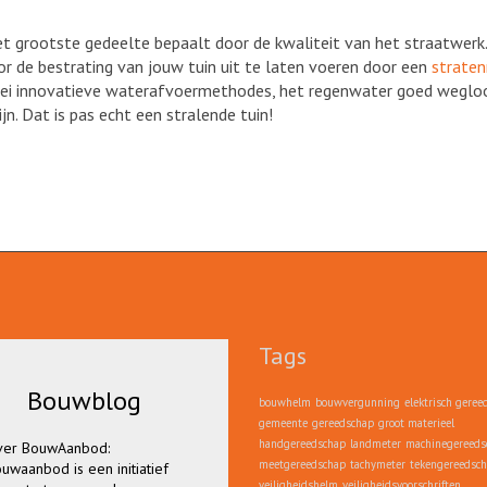
et grootste gedeelte bepaalt door de kwaliteit van het straatwerk
oor de bestrating van jouw tuin uit te laten voeren door een
straten
rlei innovatieve waterafvoermethodes, het regenwater goed wegloo
n. Dat is pas echt een stralende tuin!
Tags
Bouwblog
Bouwblog
bouwhelm
bouwvergunning
elektrisch geree
gemeente
gereedschap
groot materieel
handgereedschap
landmeter
machinegereeds
er BouwAanbod:
Lees hier alles over
meetgereedschap
tachymeter
tekengereedsc
uwaanbod is een initiatief
bouwvergunningen,
veiligheidshelm
veiligheidsvoorschriften