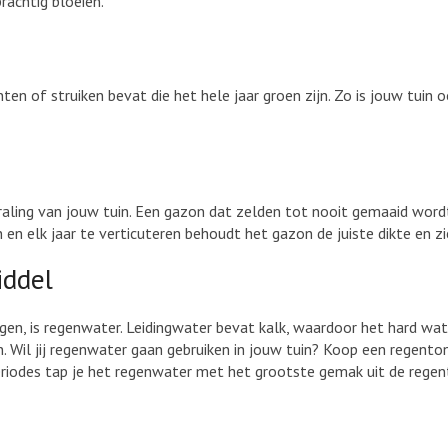
rachtig bloeien.
en of struiken bevat die het hele jaar groen zijn. Zo is jouw tuin o
raling van jouw tuin. Een gazon dat zelden tot nooit gemaaid word
 elk jaar te verticuteren behoudt het gazon de juiste dikte en zie
iddel
n, is regenwater. Leidingwater bevat kalk, waardoor het hard wate
Wil jij regenwater gaan gebruiken in jouw tuin? Koop een regenton
eriodes tap je het regenwater met het grootste gemak uit de regent