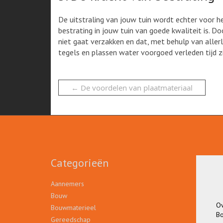
De uitstraling van jouw tuin wordt echter voor h
bestrating in jouw tuin van goede kwaliteit is. D
niet gaat verzakken en dat, met behulp van alle
tegels en plassen water voorgoed verleden tijd zij
←
De voordelen van plaatmateriaal
Categorieën
Aannemers
Bouw
Ov
Bouwmaterieel
Bo
Gereedschap