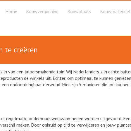
Home
Bouwvergunning
Bouwplaats
Bouwmaterieel
n te creëren
ijn van een jaloersmakende tuin. Wij Nederlanders zijn echte buite
cueproducten de winkels uit. Echter, om optimaal te kunnen genieten
p een ondoordringbaar oerwoud. Hier zijn 5 manieren die jou kunnen
dat er regelmatig onderhoudswerkzaamheden worden uitgevoerd. Een
k verschil maken. Door onkruid op tijd te verwijderen en jouw plante