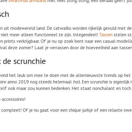
 gave
swarovski armband
met veel
bling bling,
een sieraad geeft jo
sch
 uit modewereld land. De catwalks worden rijkelijk gevuld met de 
 niet meer alleen functioneel te zijn. Integendeel!
Tassen
stelen ste
n prints verkrijgbaar. Of je nu op zoek bent naar een casual modell
val deze zomer? Laat je verrassen door de hoeveelheid aan tassen. E
 de scrunchie
 vind het leuk om mee te doen met de allernieuwste trends op het 
essoire anno 2019 nog steeds helemaal
hot.
Een scrunchie is eigenlijk
e je zelf ook maar zou kunnen bedenken. Het staat nonchalant en toch
 accessoires!
ompleet! Of je nu gaat voor een chique jurkje of een relaxte sweate