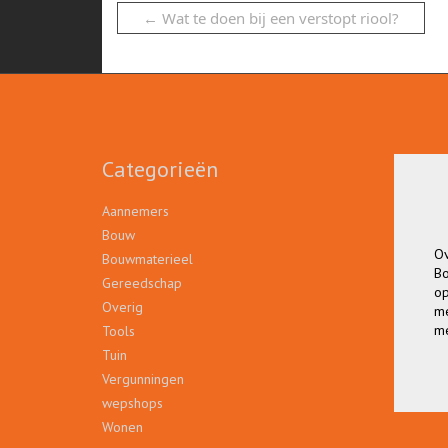
←
Wat te doen bij een verstopt riool?
Categorieën
Aannemers
Bouw
Ov
Bouwmaterieel
Bo
Gereedschap
op
Overig
me
g
me
Tools
Tuin
Vergunningen
wepshops
Wonen