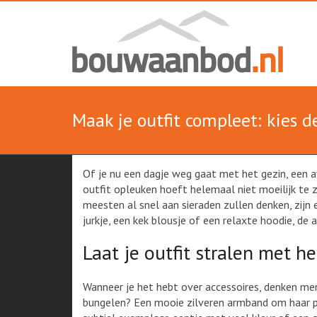
Skip
Alles
to
content
over
Bouw
Maak je outfit compleet: kies de
Of je nu een dagje weg gaat met het gezin, een a
outfit opleuken hoeft helemaal niet moeilijk te zi
meesten al snel aan sieraden zullen denken, zijn 
jurkje, een kek blousje of een relaxte hoodie, de 
Laat je outfit stralen met he
Wanneer je het hebt over accessoires, denken mens
bungelen? Een mooie zilveren armband om haar pol