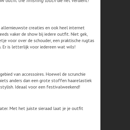
uw outfit the
finishing touch
die het verdient!
allernieuwste creaties en ook heel internet
eds vaker de show bij iedere outfit. Niet gek,
etje voor over de schouder, een praktische rugtas
r is letterlijk voor iedereen wat wils!
gebied van accessoires. Hoewel de scrunchie
 niets anders dan een grote stoffen haarelastiek
 stylish. Ideaal voor een festivalweekend!
r. Met het juiste sieraad laat je je outfit