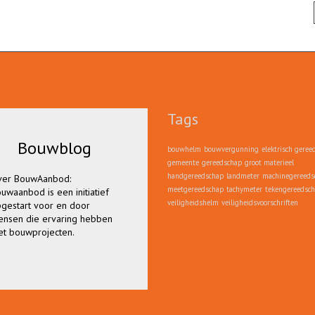
Tags
Bouwblog
Bouwblog
bouwhelm
bouwvergunning
elektrisch geree
gemeente
gereedschap
groot materieel
handgereedschap
landmeter
machinegereeds
er BouwAanbod:
Lees hier alles over
meetgereedschap
tachymeter
tekengereedsc
uwaanbod is een initiatief
bouwvergunningen,
veiligheidshelm
veiligheidsvoorschriften
gestart voor en door
bouwmaterieel en
nsen die ervaring hebben
ereedschap, en tips wanneer
t bouwprojecten.
op zoek bent naar bouw
gerelateerde bedrijven.