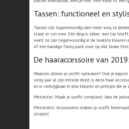
subtiel exemplaar, eentje met veel kleur of een
Tassen: functioneel en styli
Tassen zijn tegenwoordig niet meer weg te denken
staat er vol mee. Eén ding is zeker: een tas hoeft
want ze zijn tegenwoordig in de leukste kleuren e
of een handige fanny pack voor op dat leuke festi
De haaraccessoire van 2019:
Waarom alleen je outfit opleuken? Ook je kapsel
vorig jaar al zijn intrede deed, is deze haar acc
en is verkrijgbaar in alle kleuren en printjes di
Metatitel: Maak je outfit compleet: kies de juiste
Metatekst: Accessoires maken je outfit helemaal c
stralen!