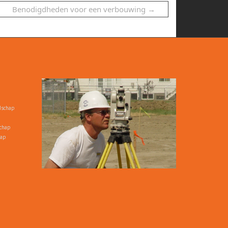
Benodigdheden voor een verbouwing
→
dschap
chap
hap