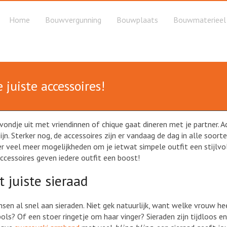
Home
Bouwvergunning
Bouwplaats
Bouwmaterieel
 juiste accessoires!
vondje uit met vriendinnen of chique gaat dineren met je partner. 
jn. Sterker nog, de accessoires zijn er vandaag de dag in alle soort
er veel meer mogelijkheden om je ietwat simpele outfit een stijlvo
accessoires geven iedere outfit een boost!
t juiste sieraad
en al snel aan sieraden. Niet gek natuurlijk, want welke vrouw hee
s? Of een stoer ringetje om haar vinger? Sieraden zijn tijdloos e